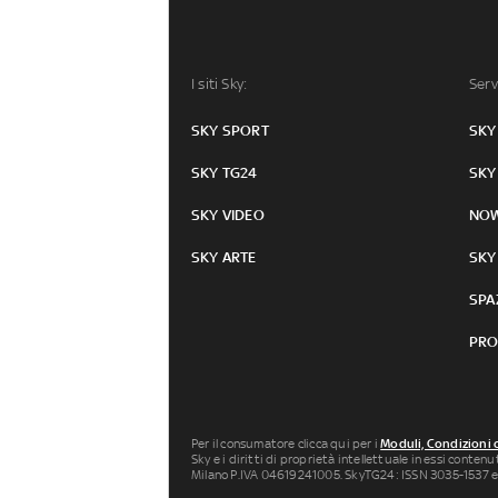
I siti Sky:
Serv
SKY SPORT
SKY
SKY TG24
SKY
SKY VIDEO
NO
SKY ARTE
SKY
SPA
PRO
Per il consumatore clicca qui per i
Moduli, Condizioni 
Sky e i diritti di proprietà intellettuale in essi conten
Milano P.IVA 04619241005. SkyTG24: ISSN 3035-1537 e