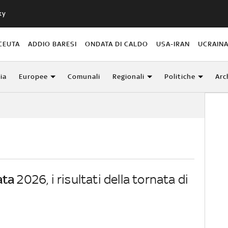
ky
CEUTA
ADDIO BARESI
ONDATA DI CALDO
USA-IRAN
UCRAIN
lia
Europee
Comunali
Regionali
Politiche
Arc
ata
2026, i risultati della tornata di