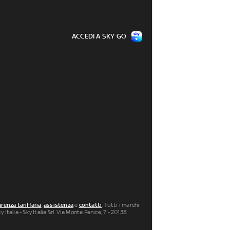
ACCEDI A SKY GO
renza tariffaria
,
assistenza
e
contatti
. Tutti i marchi
 Italia - Sky Italia Srl Via Monte Penice, 7 - 20138