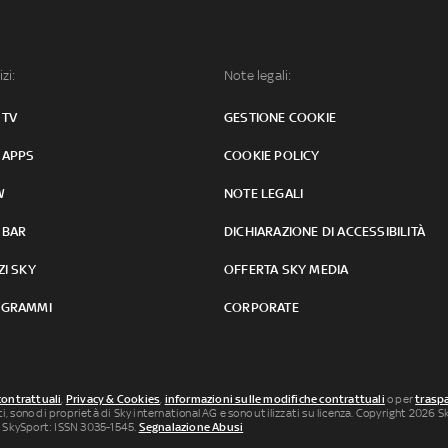
izi:
Note legali:
 TV
GESTIONE COOKIE
 APPS
COOKIE POLICY
W
NOTE LEGALI
 BAR
DICHIARAZIONE DI ACCESSIBILITÀ
ZI SKY
OFFERTA SKY MEDIA
GRAMMI
CORPORATE
contrattuali
,
Privacy & Cookies
,
informazioni sulle modifiche contrattuali
o per
traspa
uti, sono di proprietà di Sky international AG e sono utilizzati su licenza. Copyright 2026 Sky
 SkySport: ISSN 3035-1545.
Segnalazione Abusi