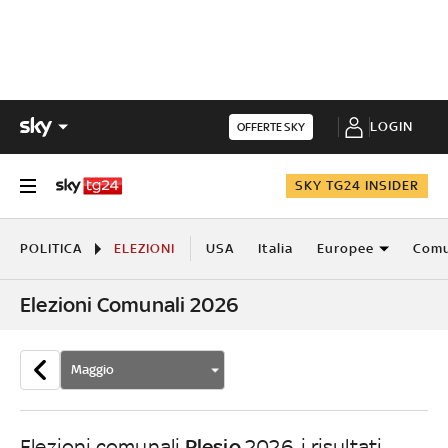
LOGIN
OFFERTE SKY
SKY TG24 INSIDER
POLITICA
ELEZIONI
USA
Italia
Europee
Comu
Elezioni Comunali 2026
Maggio
Plesio
Elezioni comunali
2026, i risultati