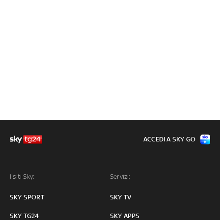
ACCEDI A SKY GO
I siti Sky:
Servizi:
SKY SPORT
SKY TV
SKY TG24
SKY APPS