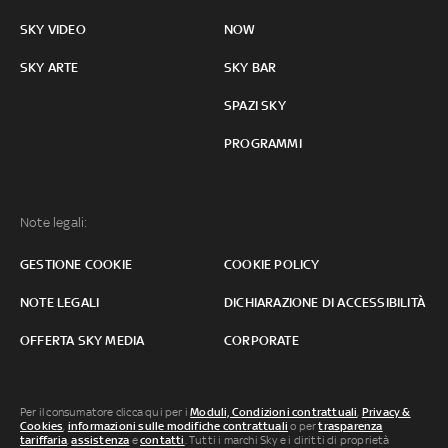
SKY VIDEO
NOW
SKY ARTE
SKY BAR
SPAZI SKY
PROGRAMMI
Note legali:
GESTIONE COOKIE
COOKIE POLICY
NOTE LEGALI
DICHIARAZIONE DI ACCESSIBILITÀ
OFFERTA SKY MEDIA
CORPORATE
Per il consumatore clicca qui per i
Moduli, Condizioni contrattuali
,
Privacy &
Cookies
,
informazioni sulle modifiche contrattuali
o per
trasparenza
tariffaria
,
assistenza
e
contatti
. Tutti i marchi Sky e i diritti di proprietà