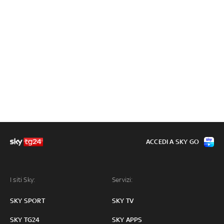
ACCEDI A SKY GO
I siti Sky:
Servizi:
SKY SPORT
SKY TV
SKY TG24
SKY APPS