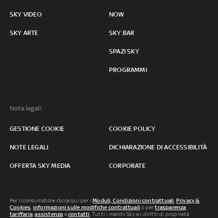
SKY VIDEO
NOW
SKY ARTE
SKY BAR
SPAZI SKY
PROGRAMMI
Note legali:
GESTIONE COOKIE
COOKIE POLICY
NOTE LEGALI
DICHIARAZIONE DI ACCESSIBILITÀ
OFFERTA SKY MEDIA
CORPORATE
Per il consumatore clicca qui per i
Moduli, Condizioni contrattuali
,
Privacy &
Cookies
,
informazioni sulle modifiche contrattuali
o per
trasparenza
tariffaria
,
assistenza
e
contatti
. Tutti i marchi Sky e i diritti di proprietà