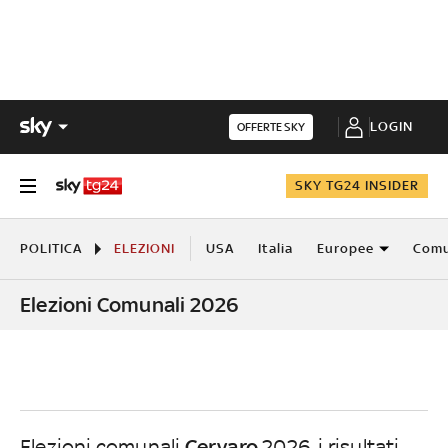
LOGIN
OFFERTE SKY
SKY TG24 INSIDER
POLITICA
ELEZIONI
USA
Italia
Europee
Comu
Elezioni Comunali 2026
Cervaro
Elezioni comunali
2026, i risultati