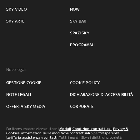
SKY VIDEO
NOW
SKY ARTE
SKY BAR
SPAZI SKY
PROGRAMMI
Note legali:
GESTIONE COOKIE
COOKIE POLICY
NOTE LEGALI
DICHIARAZIONE DI ACCESSIBILITÀ
OFFERTA SKY MEDIA
CORPORATE
Per il consumatore clicca qui per i
Moduli, Condizioni contrattuali
,
Privacy &
Cookies
,
informazioni sulle modifiche contrattuali
o per
trasparenza
tariffaria
,
assistenza
e
contatti
. Tutti i marchi Sky e i diritti di proprietà