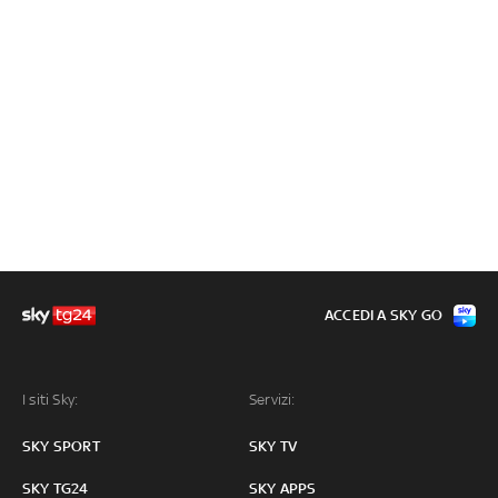
ACCEDI A SKY GO
I siti Sky:
Servizi:
SKY SPORT
SKY TV
SKY TG24
SKY APPS