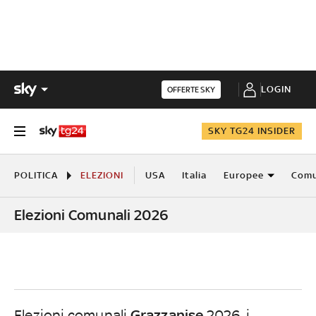
LOGIN
OFFERTE SKY
SKY TG24 INSIDER
POLITICA
ELEZIONI
USA
Italia
Europee
Comu
Elezioni Comunali 2026
Grazzanise
Elezioni comunali
2026, i