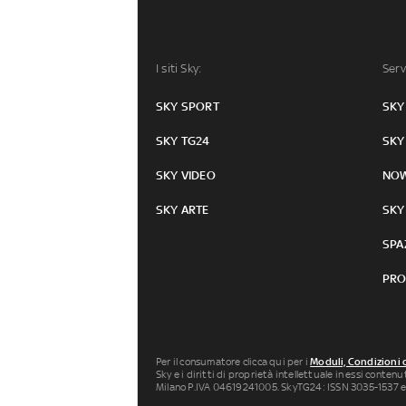
I siti Sky:
Serv
SKY SPORT
SKY
SKY TG24
SKY
SKY VIDEO
NO
SKY ARTE
SKY
SPA
PRO
Per il consumatore clicca qui per i
Moduli, Condizioni 
Sky e i diritti di proprietà intellettuale in essi conten
Milano P.IVA 04619241005. SkyTG24: ISSN 3035-1537 e