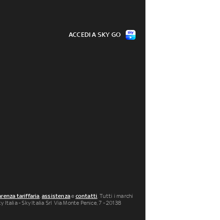
ACCEDI A SKY GO
renza tariffaria
,
assistenza
e
contatti
. Tutti i marchi
 Italia - Sky Italia Srl Via Monte Penice, 7 - 20138