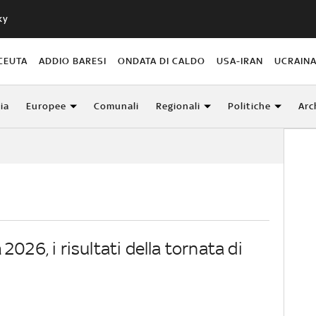
ky
CEUTA
ADDIO BARESI
ONDATA DI CALDO
USA-IRAN
UCRAIN
lia
Europee
Comunali
Regionali
Politiche
Arc
a
2026, i risultati della tornata di