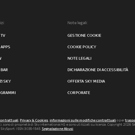
izi:
Note legali:
 TV
GESTIONE COOKIE
 APPS
COOKIE POLICY
W
NOTE LEGALI
 BAR
DICHIARAZIONE DI ACCESSIBILITÀ
ZI SKY
OFFERTA SKY MEDIA
GRAMMI
CORPORATE
contrattuali
,
Privacy & Cookies
,
informazioni sulle modifiche contrattuali
o per
traspa
uti, sono di proprietà di Sky international AG e sono utilizzati su licenza. Copyright 2026 Sky
 SkySport: ISSN 3035-1545.
Segnalazione Abusi