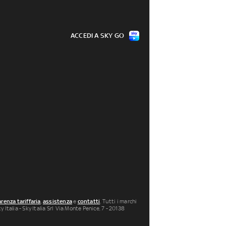
ACCEDI A SKY GO
renza tariffaria
,
assistenza
e
contatti
. Tutti i marchi
 Italia - Sky Italia Srl Via Monte Penice, 7 - 20138