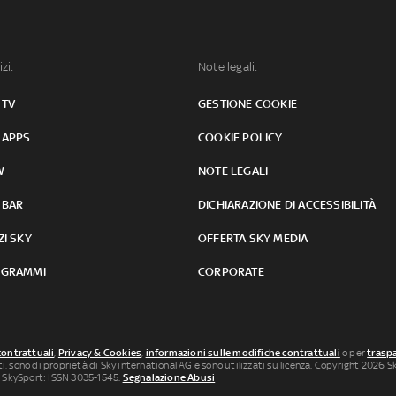
izi:
Note legali:
 TV
GESTIONE COOKIE
 APPS
COOKIE POLICY
W
NOTE LEGALI
 BAR
DICHIARAZIONE DI ACCESSIBILITÀ
ZI SKY
OFFERTA SKY MEDIA
GRAMMI
CORPORATE
contrattuali
,
Privacy & Cookies
,
informazioni sulle modifiche contrattuali
o per
traspa
uti, sono di proprietà di Sky international AG e sono utilizzati su licenza. Copyright 2026 Sky
 SkySport: ISSN 3035-1545.
Segnalazione Abusi