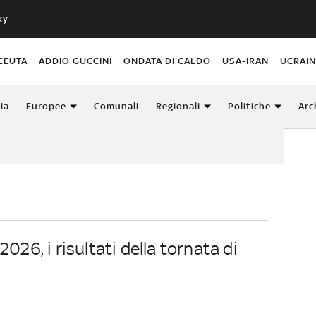
ky
CEUTA
ADDIO GUCCINI
ONDATA DI CALDO
USA-IRAN
UCRAI
lia
Europee
Comunali
Regionali
Politiche
Arc
2026, i risultati della tornata di