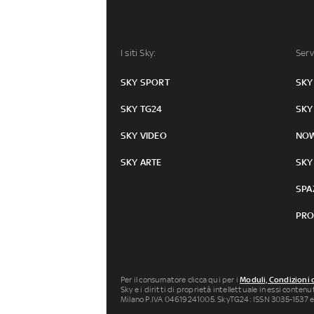
I siti Sky:
Serv
SKY SPORT
SKY
SKY TG24
SKY
SKY VIDEO
NO
SKY ARTE
SKY
SPA
PRO
Per il consumatore clicca qui per i
Moduli, Condizioni 
Sky e i diritti di proprietà intellettuale in essi conten
Milano P.IVA 04619241005. SkyTG24: ISSN 3035-1537 e