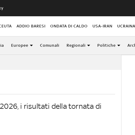
ky
CEUTA
ADDIO BARESI
ONDATA DI CALDO
USA-IRAN
UCRAIN
lia
Europee
Comunali
Regionali
Politiche
Arc
2026, i risultati della tornata di