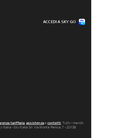
ACCEDI A SKY GO
renza tariffaria
,
assistenza
e
contatti
. Tutti i marchi
 Italia - Sky Italia Srl Via Monte Penice, 7 - 20138