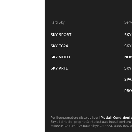
I siti Sky:
Serv
SKY SPORT
SKY
SKY TG24
SKY
SKY VIDEO
NO
SKY ARTE
SKY
SPA
PRO
Per il consumatore clicca qui per i
Moduli, Condizioni 
Sky e i diritti di proprietà intellettuale in essi conten
Milano P.IVA 04619241005. SkyTG24: ISSN 3035-1537 e