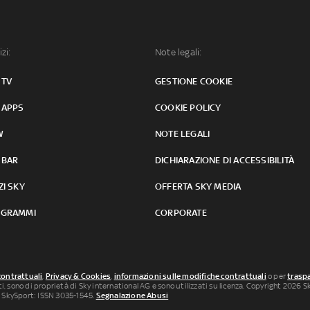
izi:
Note legali:
 TV
GESTIONE COOKIE
 APPS
COOKIE POLICY
W
NOTE LEGALI
 BAR
DICHIARAZIONE DI ACCESSIBILITÀ
ZI SKY
OFFERTA SKY MEDIA
GRAMMI
CORPORATE
contrattuali
,
Privacy & Cookies
,
informazioni sulle modifiche contrattuali
o per
traspa
uti, sono di proprietà di Sky international AG e sono utilizzati su licenza. Copyright 2026 Sky
 SkySport: ISSN 3035-1545.
Segnalazione Abusi