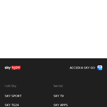
ACCEDI A SKY GO
I siti Sky:
Servizi:
SKY SPORT
SKY TV
SKY TG24
SKY APPS