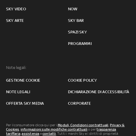
SKY VIDEO
NOW
SKY ARTE
SKY BAR
SPAZI SKY
PROGRAMMI
Note legali:
GESTIONE COOKIE
COOKIE POLICY
NOTE LEGALI
DICHIARAZIONE DI ACCESSIBILITÀ
OFFERTA SKY MEDIA
CORPORATE
Per il consumatore clicca qui per i
Moduli, Condizioni contrattuali
,
Privacy &
Cookies
,
informazioni sulle modifiche contrattuali
o per
trasparenza
tariffaria
,
assistenza
e
contatti
. Tutti i marchi Sky e i diritti di proprietà