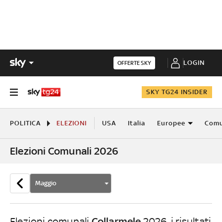
LOGIN
OFFERTE SKY
SKY TG24 INSIDER
POLITICA
ELEZIONI
USA
Italia
Europee
Comu
Elezioni Comunali 2026
Maggio
Collarmele
Elezioni comunali
2026, i risultati