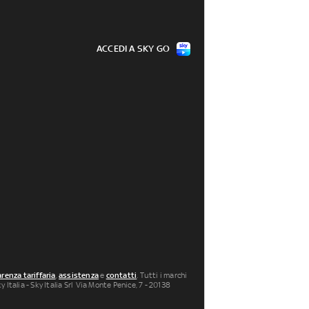
ACCEDI A SKY GO
renza tariffaria
,
assistenza
e
contatti
. Tutti i marchi
 Italia - Sky Italia Srl Via Monte Penice, 7 - 20138