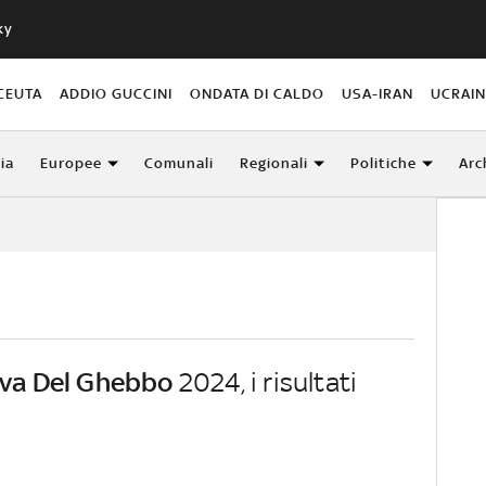
ky
CEUTA
ADDIO GUCCINI
ONDATA DI CALDO
USA-IRAN
UCRAI
lia
Europee
Comunali
Regionali
Politiche
Arc
ova Del Ghebbo
2024, i risultati