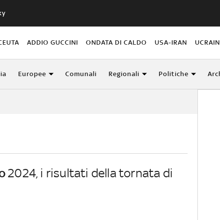
ky
CEUTA
ADDIO GUCCINI
ONDATA DI CALDO
USA-IRAN
UCRAI
lia
Europee
Comunali
Regionali
Politiche
Arc
o
2024, i risultati della tornata di