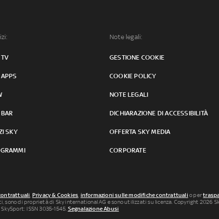
izi:
Note legali:
 TV
GESTIONE COOKIE
 APPS
COOKIE POLICY
W
NOTE LEGALI
 BAR
DICHIARAZIONE DI ACCESSIBILITÀ
ZI SKY
OFFERTA SKY MEDIA
GRAMMI
CORPORATE
contrattuali
,
Privacy & Cookies
,
informazioni sulle modifiche contrattuali
o per
traspa
uti, sono di proprietà di Sky international AG e sono utilizzati su licenza. Copyright 2026 Sky
 SkySport: ISSN 3035-1545.
Segnalazione Abusi