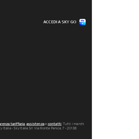
ACCEDI A SKY GO
renza tariffaria
,
assistenza
e
contatti
. Tutti i marchi
 Italia - Sky Italia Srl Via Monte Penice, 7 - 20138