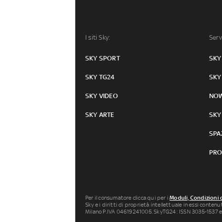
I siti Sky:
Serv
SKY SPORT
SKY
SKY TG24
SKY
SKY VIDEO
NO
SKY ARTE
SKY
SPA
PRO
Per il consumatore clicca qui per i
Moduli, Condizioni 
Sky e i diritti di proprietà intellettuale in essi conten
Milano P.IVA 04619241005. SkyTG24: ISSN 3035-1537 e