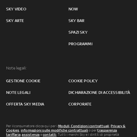
SKY VIDEO
NOW
SKY ARTE
SKY BAR
SPAZI SKY
PROGRAMMI
Note legali:
GESTIONE COOKIE
COOKIE POLICY
NOTE LEGALI
DICHIARAZIONE DI ACCESSIBILITÀ
OFFERTA SKY MEDIA
CORPORATE
Per il consumatore clicca qui per i
Moduli, Condizioni contrattuali
,
Privacy &
Cookies
,
informazioni sulle modifiche contrattuali
o per
trasparenza
tariffaria
,
assistenza
e
contatti
. Tutti i marchi Sky e i diritti di proprietà