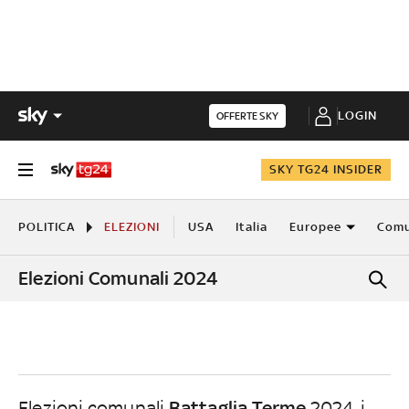
LOGIN
OFFERTE SKY
SKY TG24 INSIDER
POLITICA
ELEZIONI
USA
Italia
Europee
Comu
Elezioni Comunali 2024
Battaglia Terme
Elezioni comunali
2024, i