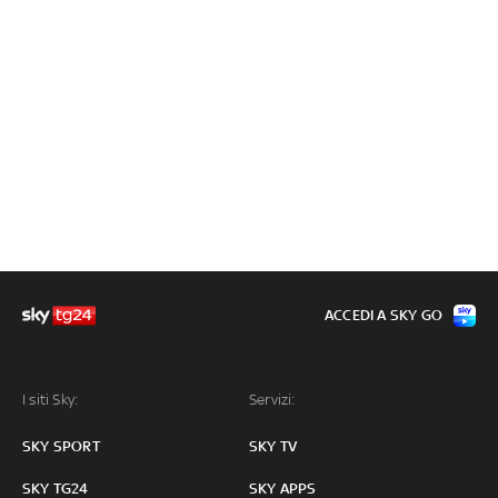
ACCEDI A SKY GO
I siti Sky:
Servizi:
SKY SPORT
SKY TV
SKY TG24
SKY APPS