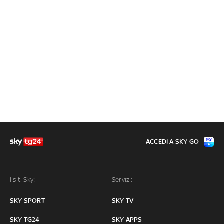
ACCEDI A SKY GO
I siti Sky:
Servizi:
SKY SPORT
SKY TV
SKY TG24
SKY APPS