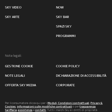
SKY VIDEO
NOW
SKY ARTE
SKY BAR
SPAZI SKY
PROGRAMMI
Note legali:
GESTIONE COOKIE
COOKIE POLICY
NOTE LEGALI
DICHIARAZIONE DI ACCESSIBILITÀ
OFFERTA SKY MEDIA
CORPORATE
Per il consumatore clicca qui per i
Moduli, Condizioni contrattuali
,
Privacy &
Cookies
,
informazioni sulle modifiche contrattuali
o per
trasparenza
tariffaria
,
assistenza
e
contatti
. Tutti i marchi Sky e i diritti di proprietà