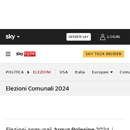
LOGIN
OFFERTE SKY
SKY TG24 INSIDER
POLITICA
ELEZIONI
USA
Italia
Europee
Comu
Elezioni Comunali 2024
Arqua Polesine
Elezioni comunali
2024, i