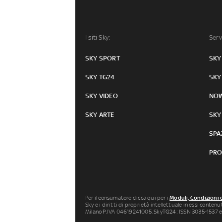
I siti Sky:
Serv
SKY SPORT
SKY
SKY TG24
SKY
SKY VIDEO
NO
SKY ARTE
SKY
SPA
PRO
Per il consumatore clicca qui per i
Moduli, Condizioni 
Sky e i diritti di proprietà intellettuale in essi conten
Milano P.IVA 04619241005. SkyTG24: ISSN 3035-1537 e