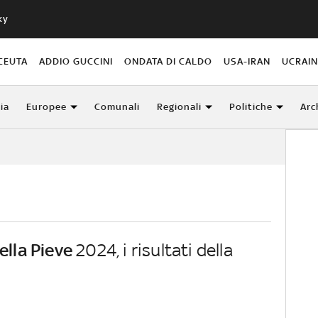
ky
CEUTA
ADDIO GUCCINI
ONDATA DI CALDO
USA-IRAN
UCRAI
lia
Europee
Comunali
Regionali
Politiche
Arc
ella Pieve
2024, i risultati della