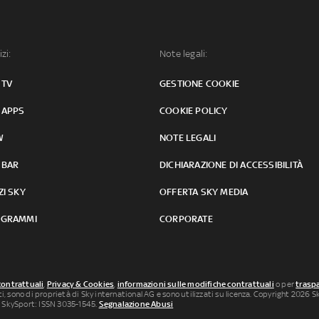
izi:
Note legali:
 TV
GESTIONE COOKIE
 APPS
COOKIE POLICY
W
NOTE LEGALI
 BAR
DICHIARAZIONE DI ACCESSIBILITÀ
ZI SKY
OFFERTA SKY MEDIA
GRAMMI
CORPORATE
contrattuali
,
Privacy & Cookies
,
informazioni sulle modifiche contrattuali
o per
traspa
uti, sono di proprietà di Sky international AG e sono utilizzati su licenza. Copyright 2026 Sky
 SkySport: ISSN 3035-1545.
Segnalazione Abusi