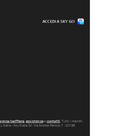
ACCEDI A SKY GO
renza tariffaria
,
assistenza
e
contatti
. Tutti i marchi
 Italia - Sky Italia Srl Via Monte Penice, 7 - 20138