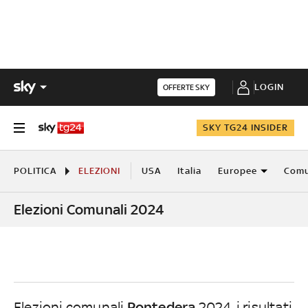
LOGIN
OFFERTE SKY
SKY TG24 INSIDER
POLITICA
ELEZIONI
USA
Italia
Europee
Comu
Elezioni Comunali 2024
Pontedera
Elezioni comunali
2024, i risultati