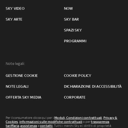
SKY VIDEO
NOW
SKY ARTE
SKY BAR
SPAZI SKY
PROGRAMMI
Note legali:
GESTIONE COOKIE
COOKIE POLICY
NOTE LEGALI
DICHIARAZIONE DI ACCESSIBILITÀ
OFFERTA SKY MEDIA
CORPORATE
Per il consumatore clicca qui per i
Moduli, Condizioni contrattuali
,
Privacy &
Cookies
,
informazioni sulle modifiche contrattuali
o per
trasparenza
tariffaria
,
assistenza
e
contatti
. Tutti i marchi Sky e i diritti di proprietà