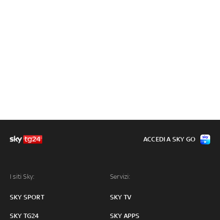
ACCEDI A SKY GO
I siti Sky:
Servizi:
SKY SPORT
SKY TV
SKY TG24
SKY APPS