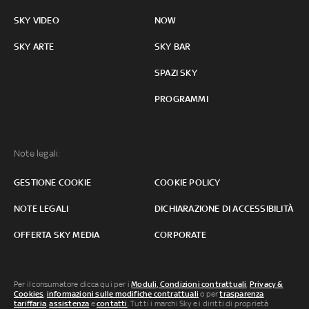
SKY VIDEO
NOW
SKY ARTE
SKY BAR
SPAZI SKY
PROGRAMMI
Note legali:
GESTIONE COOKIE
COOKIE POLICY
NOTE LEGALI
DICHIARAZIONE DI ACCESSIBILITÀ
OFFERTA SKY MEDIA
CORPORATE
Per il consumatore clicca qui per i
Moduli, Condizioni contrattuali
,
Privacy &
Cookies
,
informazioni sulle modifiche contrattuali
o per
trasparenza
tariffaria
,
assistenza
e
contatti
. Tutti i marchi Sky e i diritti di proprietà