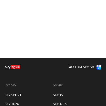
ACCEDI A SKY GO
I siti Sky:
Servizi:
SKY SPORT
SKY TV
SKY TG24
SKY APPS