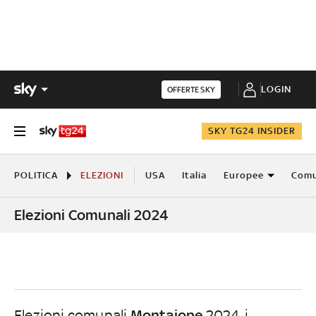
LOGIN
OFFERTE SKY
SKY TG24 INSIDER
POLITICA
ELEZIONI
USA
Italia
Europee
Comu
Elezioni Comunali 2024
Montaione
Elezioni comunali
2024, i