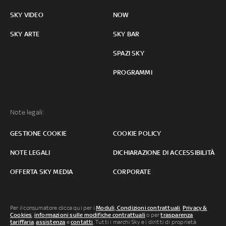
SKY VIDEO
NOW
SKY ARTE
SKY BAR
SPAZI SKY
PROGRAMMI
Note legali:
GESTIONE COOKIE
COOKIE POLICY
NOTE LEGALI
DICHIARAZIONE DI ACCESSIBILITÀ
OFFERTA SKY MEDIA
CORPORATE
Per il consumatore clicca qui per i
Moduli, Condizioni contrattuali
,
Privacy &
Cookies
,
informazioni sulle modifiche contrattuali
o per
trasparenza
tariffaria
,
assistenza
e
contatti
. Tutti i marchi Sky e i diritti di proprietà