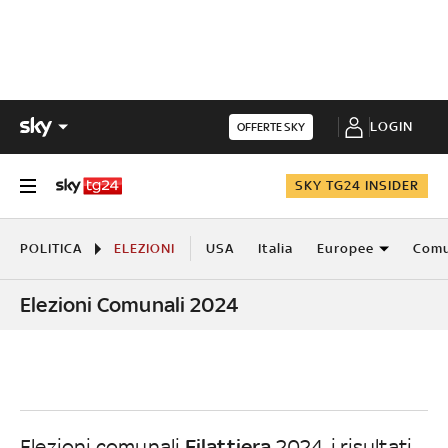
LOGIN
OFFERTE SKY
SKY TG24 INSIDER
POLITICA
ELEZIONI
USA
Italia
Europee
Comu
Elezioni Comunali 2024
Filattiera
Elezioni comunali
2024, i risultati