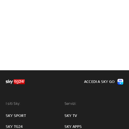
ACCEDI A SKY GO
I siti Sky:
Servizi:
SKY SPORT
SKY TV
SKY TG24
SKY APPS