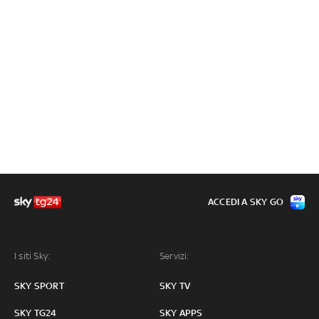
ACCEDI A SKY GO
I siti Sky:
Servizi:
SKY SPORT
SKY TV
SKY TG24
SKY APPS