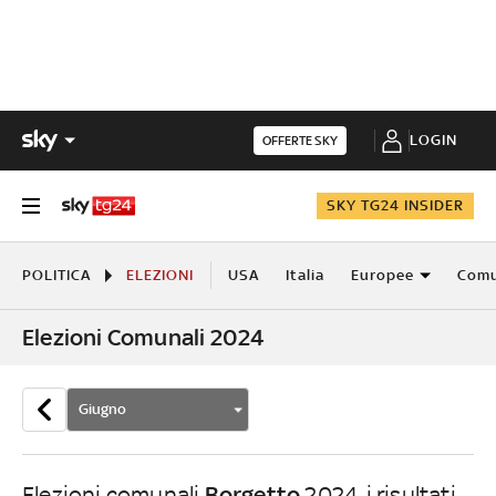
LOGIN
OFFERTE SKY
SKY TG24 INSIDER
POLITICA
ELEZIONI
USA
Italia
Europee
Comu
Elezioni Comunali 2024
Giugno
Borgetto
Elezioni comunali
2024, i risultati