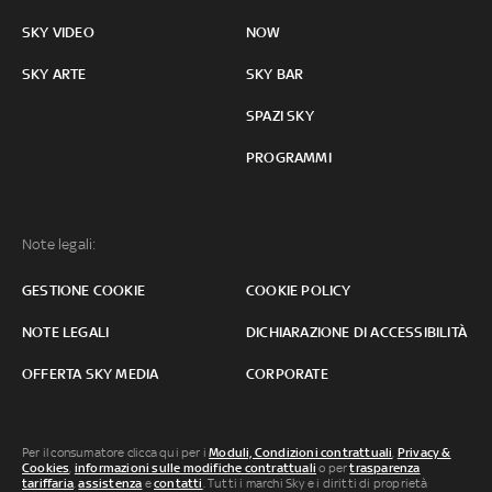
SKY VIDEO
NOW
SKY ARTE
SKY BAR
SPAZI SKY
PROGRAMMI
Note legali:
GESTIONE COOKIE
COOKIE POLICY
NOTE LEGALI
DICHIARAZIONE DI ACCESSIBILITÀ
OFFERTA SKY MEDIA
CORPORATE
Per il consumatore clicca qui per i
Moduli, Condizioni contrattuali
,
Privacy &
Cookies
,
informazioni sulle modifiche contrattuali
o per
trasparenza
tariffaria
,
assistenza
e
contatti
. Tutti i marchi Sky e i diritti di proprietà