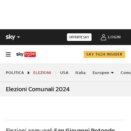
LOGIN
OFFERTE SKY
SKY TG24 INSIDER
POLITICA
ELEZIONI
USA
Italia
Europee
Comu
Elezioni Comunali 2024
San Giovanni Rotondo
Elezioni comunali