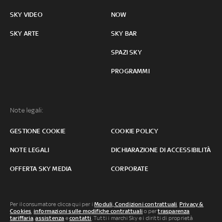
SKY VIDEO
NOW
SKY ARTE
SKY BAR
SPAZI SKY
PROGRAMMI
Note legali:
GESTIONE COOKIE
COOKIE POLICY
NOTE LEGALI
DICHIARAZIONE DI ACCESSIBILITÀ
OFFERTA SKY MEDIA
CORPORATE
Per il consumatore clicca qui per i
Moduli, Condizioni contrattuali
,
Privacy &
Cookies
,
informazioni sulle modifiche contrattuali
o per
trasparenza
tariffaria
,
assistenza
e
contatti
. Tutti i marchi Sky e i diritti di proprietà