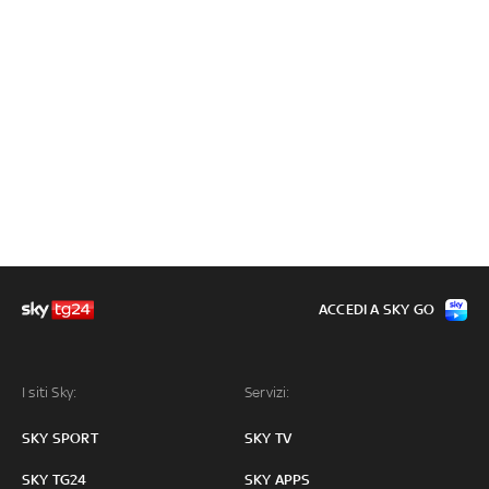
ACCEDI A SKY GO
I siti Sky:
Servizi:
SKY SPORT
SKY TV
SKY TG24
SKY APPS