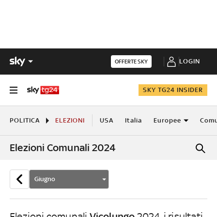
LOGIN
OFFERTE SKY
SKY TG24 INSIDER
POLITICA
ELEZIONI
USA
Italia
Europee
Comu
Elezioni Comunali 2024
Giugno
Vicolungo
Elezioni comunali
2024, i risultati