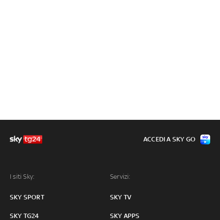
ACCEDI A SKY GO
I siti Sky:
Servizi:
SKY SPORT
SKY TV
SKY TG24
SKY APPS