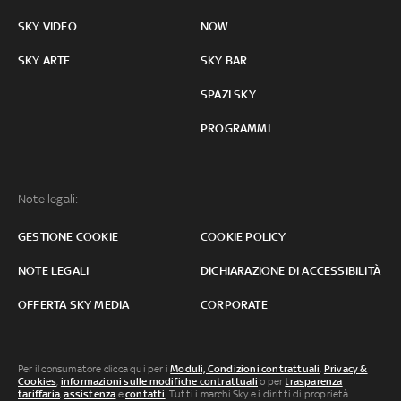
SKY VIDEO
NOW
SKY ARTE
SKY BAR
SPAZI SKY
PROGRAMMI
Note legali:
GESTIONE COOKIE
COOKIE POLICY
NOTE LEGALI
DICHIARAZIONE DI ACCESSIBILITÀ
OFFERTA SKY MEDIA
CORPORATE
Per il consumatore clicca qui per i
Moduli, Condizioni contrattuali
,
Privacy &
Cookies
,
informazioni sulle modifiche contrattuali
o per
trasparenza
tariffaria
,
assistenza
e
contatti
. Tutti i marchi Sky e i diritti di proprietà