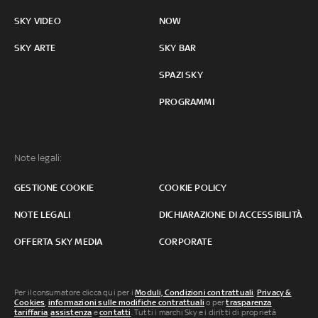
SKY VIDEO
NOW
SKY ARTE
SKY BAR
SPAZI SKY
PROGRAMMI
Note legali:
GESTIONE COOKIE
COOKIE POLICY
NOTE LEGALI
DICHIARAZIONE DI ACCESSIBILITÀ
OFFERTA SKY MEDIA
CORPORATE
Per il consumatore clicca qui per i
Moduli, Condizioni contrattuali
,
Privacy &
Cookies
,
informazioni sulle modifiche contrattuali
o per
trasparenza
tariffaria
,
assistenza
e
contatti
. Tutti i marchi Sky e i diritti di proprietà