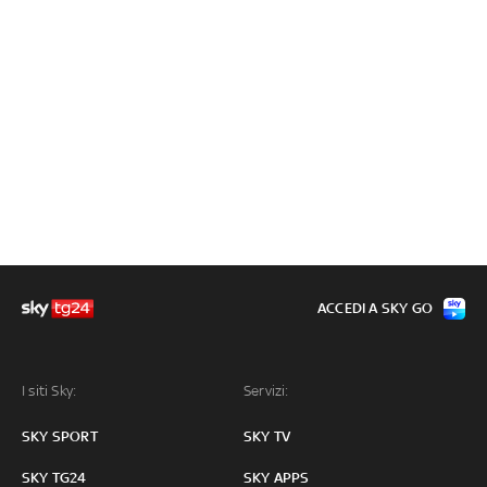
ACCEDI A SKY GO
I siti Sky:
Servizi:
SKY SPORT
SKY TV
SKY TG24
SKY APPS