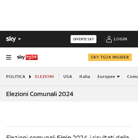
LOGIN
OFFERTE SKY
SKY TG24 INSIDER
POLITICA
ELEZIONI
USA
Italia
Europee
Comu
Elezioni Comunali 2024
Sinio
Elezioni comunali
2024, i risultati della