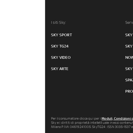
I siti Sky:
Serv
SKY SPORT
SKY
SKY TG24
SKY
SKY VIDEO
NO
SKY ARTE
SKY
SPA
PRO
Per il consumatore clicca qui per i
Moduli, Condizioni 
Sky e i diritti di proprietà intellettuale in essi conten
Milano P.IVA 04619241005. SkyTG24: ISSN 3035-1537 e