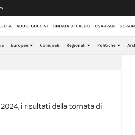
ky
CEUTA
ADDIO GUCCINI
ONDATA DI CALDO
USA-IRAN
UCRAI
lia
Europee
Comunali
Regionali
Politiche
Arc
2024, i risultati della tornata di