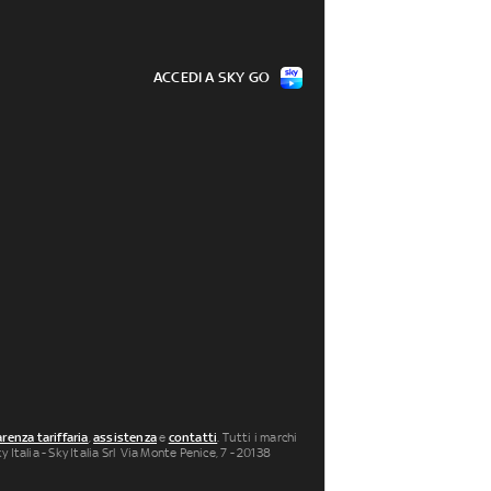
ACCEDI A SKY GO
renza tariffaria
,
assistenza
e
contatti
. Tutti i marchi
 Italia - Sky Italia Srl Via Monte Penice, 7 - 20138