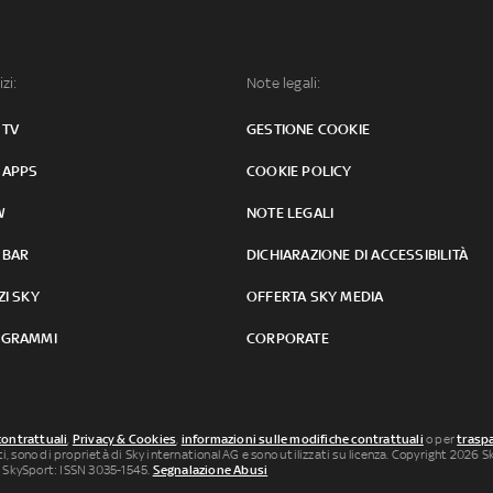
izi:
Note legali:
 TV
GESTIONE COOKIE
 APPS
COOKIE POLICY
W
NOTE LEGALI
 BAR
DICHIARAZIONE DI ACCESSIBILITÀ
ZI SKY
OFFERTA SKY MEDIA
GRAMMI
CORPORATE
contrattuali
,
Privacy & Cookies
,
informazioni sulle modifiche contrattuali
o per
traspa
uti, sono di proprietà di Sky international AG e sono utilizzati su licenza. Copyright 2026 Sky
 SkySport: ISSN 3035-1545.
Segnalazione Abusi