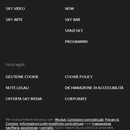
SKY VIDEO
NOW
SKY ARTE
SKY BAR
SPAZI SKY
PROGRAMMI
Note legali:
GESTIONE COOKIE
COOKIE POLICY
NOTE LEGALI
DICHIARAZIONE DI ACCESSIBILITÀ
OFFERTA SKY MEDIA
CORPORATE
Per il consumatore clicca qui per i
Moduli, Condizioni contrattuali
,
Privacy &
Cookies
,
informazioni sulle modifiche contrattuali
o per
trasparenza
tariffaria
,
assistenza
e
contatti
. Tutti i marchi Sky e i diritti di proprietà