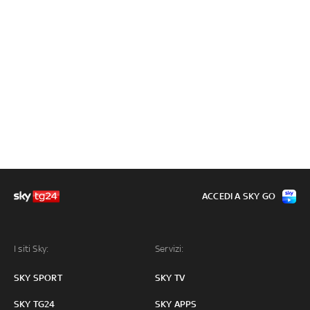
ACCEDI A SKY GO
I siti Sky:
Servizi:
SKY SPORT
SKY TV
SKY TG24
SKY APPS