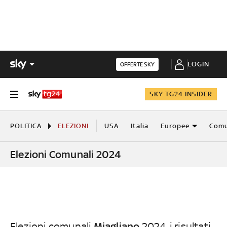
LOGIN
OFFERTE SKY
SKY TG24 INSIDER
POLITICA
ELEZIONI
USA
Italia
Europee
Comu
Elezioni Comunali 2024
Miagliano
Elezioni comunali
2024, i risultati