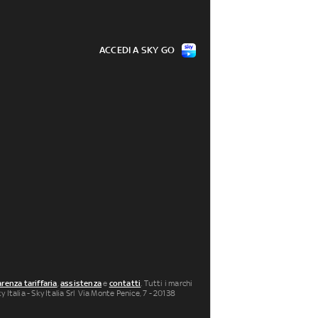
ACCEDI A SKY GO
renza tariffaria
,
assistenza
e
contatti
. Tutti i marchi
 Italia - Sky Italia Srl Via Monte Penice, 7 - 20138