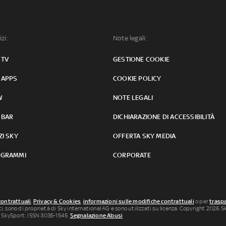
izi:
Note legali:
 TV
GESTIONE COOKIE
 APPS
COOKIE POLICY
W
NOTE LEGALI
 BAR
DICHIARAZIONE DI ACCESSIBILITÀ
ZI SKY
OFFERTA SKY MEDIA
GRAMMI
CORPORATE
contrattuali
,
Privacy & Cookies
,
informazioni sulle modifiche contrattuali
o per
traspa
uti, sono di proprietà di Sky international AG e sono utilizzati su licenza. Copyright 2026 Sky
 SkySport: ISSN 3035-1545.
Segnalazione Abusi