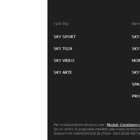
I siti Sky:
Serv
SKY SPORT
SKY
SKY TG24
SKY
SKY VIDEO
NO
SKY ARTE
SKY
SPA
PRO
Per il consumatore clicca qui per i
Moduli, Condizioni 
Sky e i diritti di proprietà intellettuale in essi conten
Milano P.IVA 04619241005. SkyTG24: ISSN 3035-1537 e