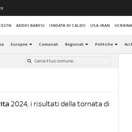
ky
CEUTA
ADDIO BARESI
ONDATA DI CALDO
USA-IRAN
UCRAIN
lia
Europee
Comunali
Regionali
Politiche
Arc
ita
2024, i risultati della tornata di