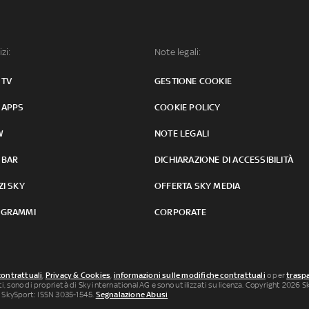
izi:
Note legali:
 TV
GESTIONE COOKIE
 APPS
COOKIE POLICY
W
NOTE LEGALI
 BAR
DICHIARAZIONE DI ACCESSIBILITÀ
ZI SKY
OFFERTA SKY MEDIA
GRAMMI
CORPORATE
contrattuali
,
Privacy & Cookies
,
informazioni sulle modifiche contrattuali
o per
traspa
uti, sono di proprietà di Sky international AG e sono utilizzati su licenza. Copyright 2026 Sky
 SkySport: ISSN 3035-1545.
Segnalazione Abusi