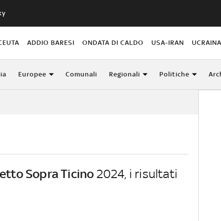
ky
CEUTA
ADDIO BARESI
ONDATA DI CALDO
USA-IRAN
UCRAIN
lia
Europee
Comunali
Regionali
Politiche
Arc
letto Sopra Ticino
2024, i risultati