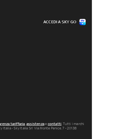
ACCEDI A SKY GO
renza tariffaria
,
assistenza
e
contatti
. Tutti i marchi
 Italia - Sky Italia Srl Via Monte Penice, 7 - 20138