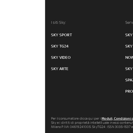
I siti Sky:
Serv
SKY SPORT
SKY
SKY TG24
SKY
SKY VIDEO
NO
SKY ARTE
SKY
SPA
PRO
Per il consumatore clicca qui per i
Moduli, Condizioni 
Sky e i diritti di proprietà intellettuale in essi conten
Milano P.IVA 04619241005. SkyTG24: ISSN 3035-1537 e