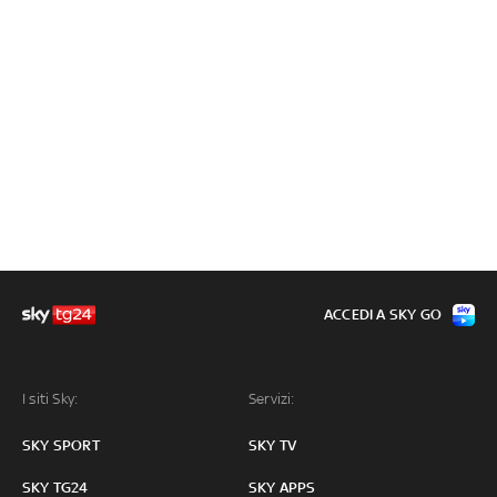
ACCEDI A SKY GO
I siti Sky:
Servizi:
SKY SPORT
SKY TV
SKY TG24
SKY APPS