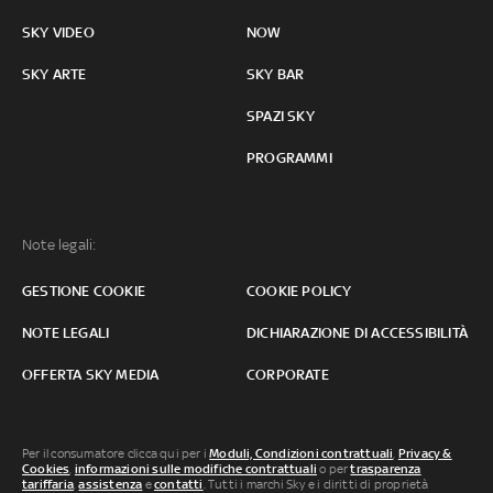
SKY VIDEO
NOW
SKY ARTE
SKY BAR
SPAZI SKY
PROGRAMMI
Note legali:
GESTIONE COOKIE
COOKIE POLICY
NOTE LEGALI
DICHIARAZIONE DI ACCESSIBILITÀ
OFFERTA SKY MEDIA
CORPORATE
Per il consumatore clicca qui per i
Moduli, Condizioni contrattuali
,
Privacy &
Cookies
,
informazioni sulle modifiche contrattuali
o per
trasparenza
tariffaria
,
assistenza
e
contatti
. Tutti i marchi Sky e i diritti di proprietà