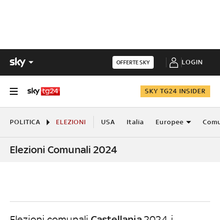
LOGIN
OFFERTE SKY
SKY TG24 INSIDER
POLITICA
ELEZIONI
USA
Italia
Europee
Comu
Elezioni Comunali 2024
Castellania
Elezioni comunali
2024, i