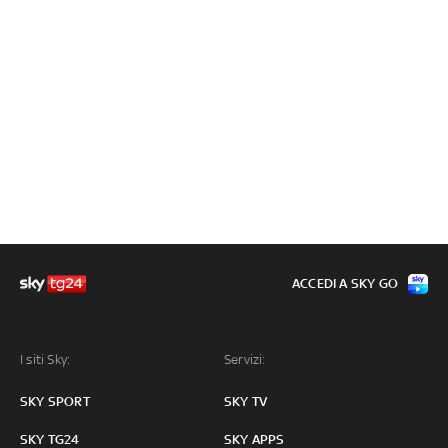
ACCEDI A SKY GO
I siti Sky:
Servizi:
SKY SPORT
SKY TV
SKY TG24
SKY APPS