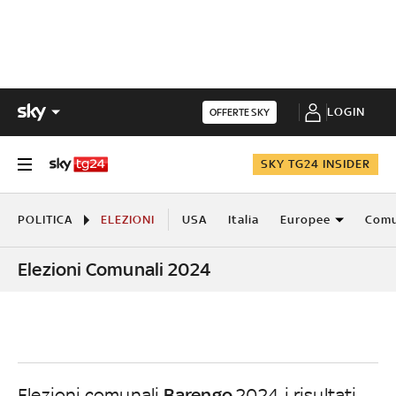
LOGIN
OFFERTE SKY
SKY TG24 INSIDER
POLITICA
ELEZIONI
USA
Italia
Europee
Comu
Elezioni Comunali 2024
Barengo
Elezioni comunali
2024, i risultati