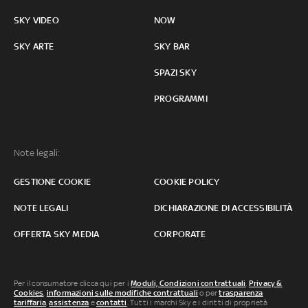
SKY VIDEO
NOW
SKY ARTE
SKY BAR
SPAZI SKY
PROGRAMMI
Note legali:
GESTIONE COOKIE
COOKIE POLICY
NOTE LEGALI
DICHIARAZIONE DI ACCESSIBILITÀ
OFFERTA SKY MEDIA
CORPORATE
Per il consumatore clicca qui per i
Moduli, Condizioni contrattuali
,
Privacy &
Cookies
,
informazioni sulle modifiche contrattuali
o per
trasparenza
tariffaria
,
assistenza
e
contatti
. Tutti i marchi Sky e i diritti di proprietà