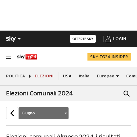
LOGIN
OFFERTE SKY
SKY TG24 INSIDER
POLITICA
ELEZIONI
USA
Italia
Europee
Comu
Elezioni Comunali 2024
Giugno
Almese
Elezioni comunali
2024, i risultati