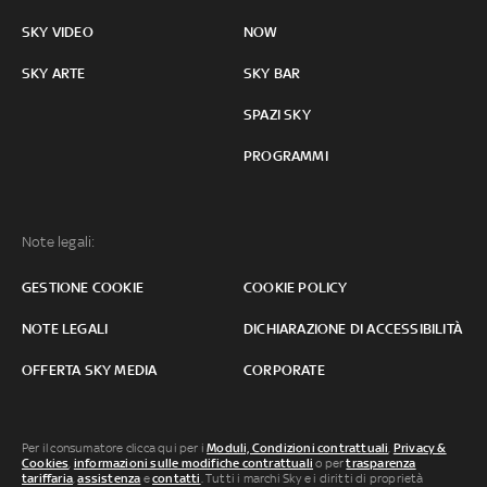
SKY VIDEO
NOW
SKY ARTE
SKY BAR
SPAZI SKY
PROGRAMMI
Note legali:
GESTIONE COOKIE
COOKIE POLICY
NOTE LEGALI
DICHIARAZIONE DI ACCESSIBILITÀ
OFFERTA SKY MEDIA
CORPORATE
Per il consumatore clicca qui per i
Moduli, Condizioni contrattuali
,
Privacy &
Cookies
,
informazioni sulle modifiche contrattuali
o per
trasparenza
tariffaria
,
assistenza
e
contatti
. Tutti i marchi Sky e i diritti di proprietà