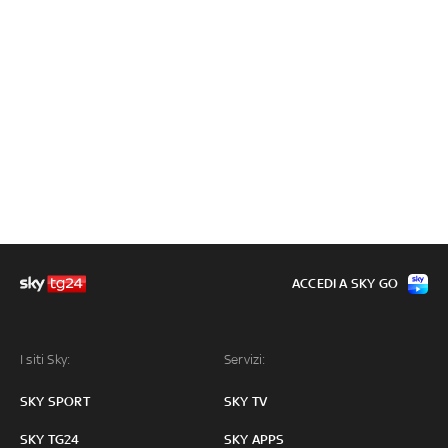
ACCEDI A SKY GO
I siti Sky:
Servizi:
SKY SPORT
SKY TV
SKY TG24
SKY APPS