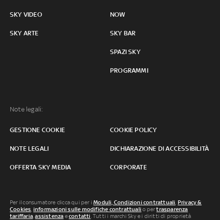
SKY VIDEO
NOW
SKY ARTE
SKY BAR
SPAZI SKY
PROGRAMMI
Note legali:
GESTIONE COOKIE
COOKIE POLICY
NOTE LEGALI
DICHIARAZIONE DI ACCESSIBILITÀ
OFFERTA SKY MEDIA
CORPORATE
Per il consumatore clicca qui per i
Moduli, Condizioni contrattuali
,
Privacy &
Cookies
,
informazioni sulle modifiche contrattuali
o per
trasparenza
tariffaria
,
assistenza
e
contatti
. Tutti i marchi Sky e i diritti di proprietà