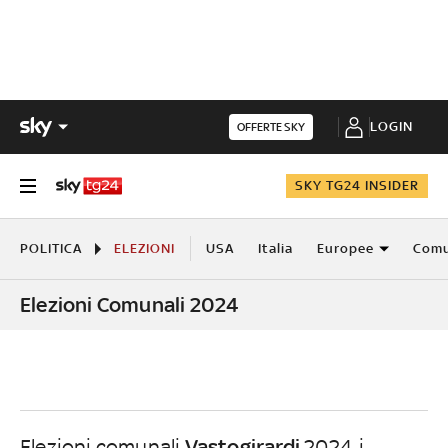
LOGIN
OFFERTE SKY
SKY TG24 INSIDER
POLITICA
ELEZIONI
USA
Italia
Europee
Comu
Elezioni Comunali 2024
Vastogirardi
Elezioni comunali
2024, i