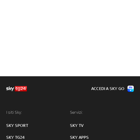
ACCEDI A SKY GO
I siti Sky:
Servizi:
SKY SPORT
SKY TV
SKY TG24
SKY APPS