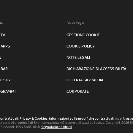
izi:
Note legali:
 TV
GESTIONE COOKIE
 APPS
COOKIE POLICY
W
NOTE LEGALI
 BAR
DICHIARAZIONE DI ACCESSIBILITÀ
ZI SKY
OFFERTA SKY MEDIA
GRAMMI
CORPORATE
contrattuali
,
Privacy & Cookies
,
informazioni sulle modifiche contrattuali
o per
traspa
uti, sono di proprietà di Sky international AG e sono utilizzati su licenza. Copyright 2026 Sky
 SkySport: ISSN 3035-1545.
Segnalazione Abusi