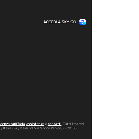
ACCEDI A SKY GO
renza tariffaria
,
assistenza
e
contatti
. Tutti i marchi
 Italia - Sky Italia Srl Via Monte Penice, 7 - 20138