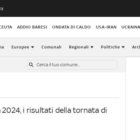
ky
CEUTA
ADDIO BARESI
ONDATA DI CALDO
USA-IRAN
UCRAIN
lia
Europee
Comunali
Regionali
Politiche
Arc
a
2024, i risultati della tornata di