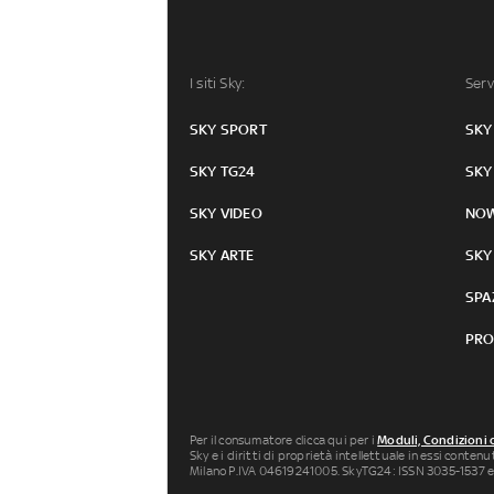
I siti Sky:
Serv
SKY SPORT
SKY
SKY TG24
SKY
SKY VIDEO
NO
SKY ARTE
SKY
SPA
PRO
Per il consumatore clicca qui per i
Moduli, Condizioni 
Sky e i diritti di proprietà intellettuale in essi conten
Milano P.IVA 04619241005. SkyTG24: ISSN 3035-1537 e