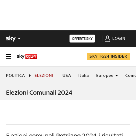
LOGIN
OFFERTE SKY
SKY TG24 INSIDER
POLITICA
ELEZIONI
USA
Italia
Europee
Comu
Elezioni Comunali 2024
Petriano
Elezioni comunali
2024, i risultati