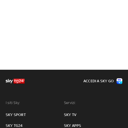
ACCEDI A SKY GO
I siti Sky:
Servizi:
SKY SPORT
SKY TV
SKY TG24
SKY APPS