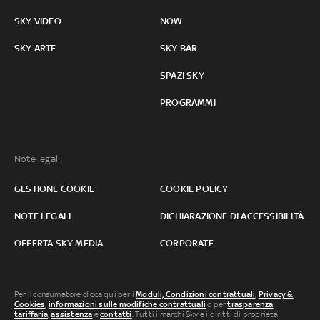
SKY VIDEO
NOW
SKY ARTE
SKY BAR
SPAZI SKY
PROGRAMMI
Note legali:
GESTIONE COOKIE
COOKIE POLICY
NOTE LEGALI
DICHIARAZIONE DI ACCESSIBILITÀ
OFFERTA SKY MEDIA
CORPORATE
Per il consumatore clicca qui per i
Moduli, Condizioni contrattuali
,
Privacy &
Cookies
,
informazioni sulle modifiche contrattuali
o per
trasparenza
tariffaria
,
assistenza
e
contatti
. Tutti i marchi Sky e i diritti di proprietà