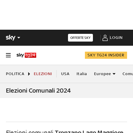
LOGIN
OFFERTE SKY
SKY TG24 INSIDER
POLITICA
ELEZIONI
USA
Italia
Europee
Comu
Elezioni Comunali 2024
Tronzano Lago Maggiore
Elezioni comunali