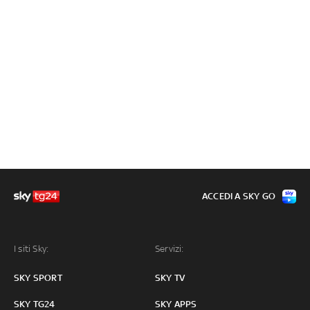
ACCEDI A SKY GO
I siti Sky:
Servizi:
SKY SPORT
SKY TV
SKY TG24
SKY APPS