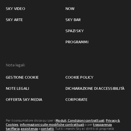
SKY VIDEO
NOW
SKY ARTE
SKY BAR
SPAZI SKY
PROGRAMMI
Note legali:
GESTIONE COOKIE
COOKIE POLICY
NOTE LEGALI
DICHIARAZIONE DI ACCESSIBILITÀ
OFFERTA SKY MEDIA
CORPORATE
Per il consumatore clicca qui per i
Moduli, Condizioni contrattuali
,
Privacy &
Cookies
,
informazioni sulle modifiche contrattuali
o per
trasparenza
tariffaria
,
assistenza
e
contatti
. Tutti i marchi Sky e i diritti di proprietà