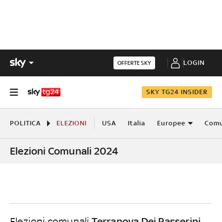
LOGIN
OFFERTE SKY
SKY TG24 INSIDER
POLITICA
ELEZIONI
USA
Italia
Europee
Comu
Elezioni Comunali 2024
Terranova Dei Passerini
Elezioni comunali