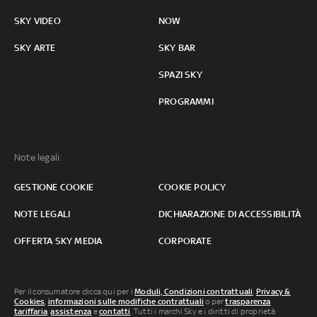
SKY VIDEO
NOW
SKY ARTE
SKY BAR
SPAZI SKY
PROGRAMMI
Note legali:
GESTIONE COOKIE
COOKIE POLICY
NOTE LEGALI
DICHIARAZIONE DI ACCESSIBILITÀ
OFFERTA SKY MEDIA
CORPORATE
Per il consumatore clicca qui per i
Moduli, Condizioni contrattuali
,
Privacy &
Cookies
,
informazioni sulle modifiche contrattuali
o per
trasparenza
tariffaria
,
assistenza
e
contatti
. Tutti i marchi Sky e i diritti di proprietà