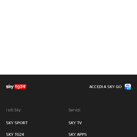
ACCEDI A SKY GO
I siti Sky:
Servizi:
SKY SPORT
SKY TV
SKY TG24
SKY APPS