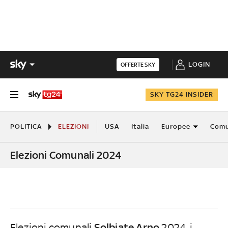
LOGIN
OFFERTE SKY
SKY TG24 INSIDER
POLITICA
ELEZIONI
USA
Italia
Europee
Comu
Elezioni Comunali 2024
Solbiate Arno
Elezioni comunali
2024, i