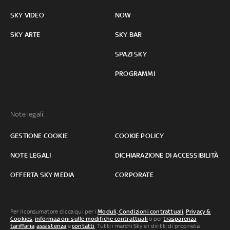
SKY VIDEO
NOW
SKY ARTE
SKY BAR
SPAZI SKY
PROGRAMMI
Note legali:
GESTIONE COOKIE
COOKIE POLICY
NOTE LEGALI
DICHIARAZIONE DI ACCESSIBILITÀ
OFFERTA SKY MEDIA
CORPORATE
Per il consumatore clicca qui per i
Moduli, Condizioni contrattuali
,
Privacy &
Cookies
,
informazioni sulle modifiche contrattuali
o per
trasparenza
tariffaria
,
assistenza
e
contatti
. Tutti i marchi Sky e i diritti di proprietà