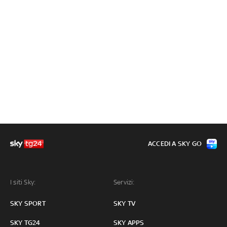
ACCEDI A SKY GO
I siti Sky:
Servizi:
SKY SPORT
SKY TV
SKY TG24
SKY APPS