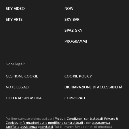
SKY VIDEO
NOW
SKY ARTE
SKY BAR
SPAZI SKY
PROGRAMMI
Note legali:
GESTIONE COOKIE
COOKIE POLICY
NOTE LEGALI
DICHIARAZIONE DI ACCESSIBILITÀ
OFFERTA SKY MEDIA
CORPORATE
Per il consumatore clicca qui per i
Moduli, Condizioni contrattuali
,
Privacy &
Cookies
,
informazioni sulle modifiche contrattuali
o per
trasparenza
tariffaria
,
assistenza
e
contatti
. Tutti i marchi Sky e i diritti di proprietà