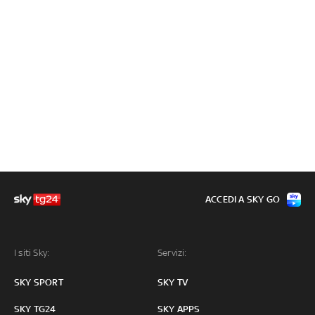
ACCEDI A SKY GO
I siti Sky:
Servizi:
SKY SPORT
SKY TV
SKY TG24
SKY APPS