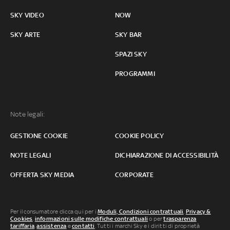
SKY VIDEO
NOW
SKY ARTE
SKY BAR
SPAZI SKY
PROGRAMMI
Note legali:
GESTIONE COOKIE
COOKIE POLICY
NOTE LEGALI
DICHIARAZIONE DI ACCESSIBILITÀ
OFFERTA SKY MEDIA
CORPORATE
Per il consumatore clicca qui per i
Moduli, Condizioni contrattuali
,
Privacy &
Cookies
,
informazioni sulle modifiche contrattuali
o per
trasparenza
tariffaria
,
assistenza
e
contatti
. Tutti i marchi Sky e i diritti di proprietà