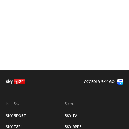
ACCEDI A SKY GO
I siti Sky:
Servizi:
SKY SPORT
SKY TV
SKY TG24
SKY APPS