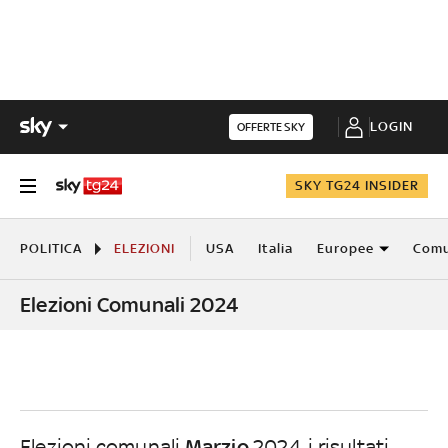
LOGIN
OFFERTE SKY
SKY TG24 INSIDER
POLITICA
ELEZIONI
USA
Italia
Europee
Comu
Elezioni Comunali 2024
Marzio
Elezioni comunali
2024, i risultati