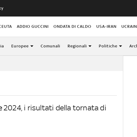
ky
CEUTA
ADDIO GUCCINI
ONDATA DI CALDO
USA-IRAN
UCRAI
lia
Europee
Comunali
Regionali
Politiche
Arc
e
2024, i risultati della tornata di