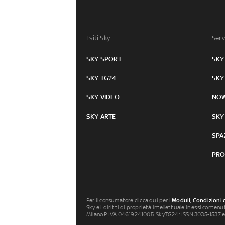
I siti Sky:
Serv
SKY SPORT
SKY
SKY TG24
SKY
SKY VIDEO
NO
SKY ARTE
SKY
SPA
PRO
Per il consumatore clicca qui per i
Moduli, Condizioni 
Sky e i diritti di proprietà intellettuale in essi conten
Milano P.IVA 04619241005. SkyTG24: ISSN 3035-1537 e