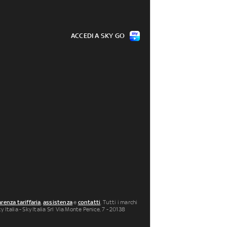
ACCEDI A SKY GO
renza tariffaria
,
assistenza
e
contatti
. Tutti i marchi
 Italia - Sky Italia Srl Via Monte Penice, 7 - 20138