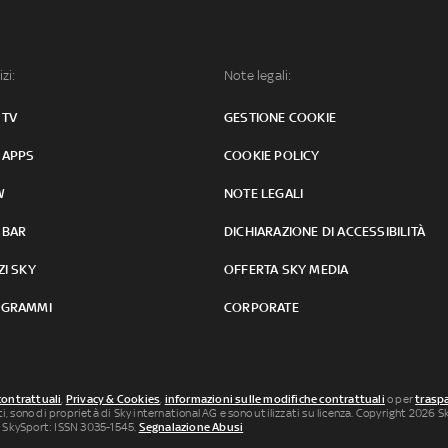
izi:
Note legali:
 TV
GESTIONE COOKIE
 APPS
COOKIE POLICY
W
NOTE LEGALI
 BAR
DICHIARAZIONE DI ACCESSIBILITÀ
ZI SKY
OFFERTA SKY MEDIA
GRAMMI
CORPORATE
contrattuali
,
Privacy & Cookies
,
informazioni sulle modifiche contrattuali
o per
traspa
uti, sono di proprietà di Sky international AG e sono utilizzati su licenza. Copyright 2026 Sky
 SkySport: ISSN 3035-1545.
Segnalazione Abusi