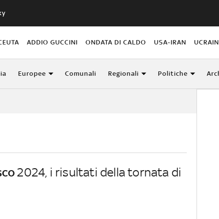
ky
CEUTA
ADDIO GUCCINI
ONDATA DI CALDO
USA-IRAN
UCRAI
lia
Europee
Comunali
Regionali
Politiche
Arc
sco
2024, i risultati della tornata di