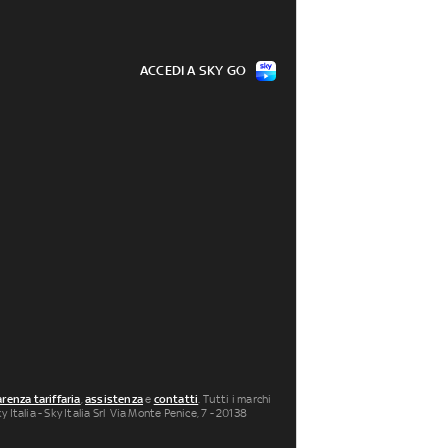
ACCEDI A SKY GO
renza tariffaria
,
assistenza
e
contatti
. Tutti i marchi
 Italia - Sky Italia Srl Via Monte Penice, 7 - 20138