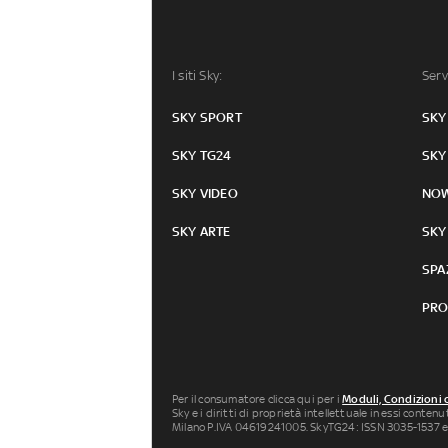
I siti Sky:
Serv
SKY SPORT
SKY
SKY TG24
SKY
SKY VIDEO
NO
SKY ARTE
SKY
SPA
PRO
Per il consumatore clicca qui per i
Moduli, Condizioni 
Sky e i diritti di proprietà intellettuale in essi conten
Milano P.IVA 04619241005. SkyTG24: ISSN 3035-1537 e