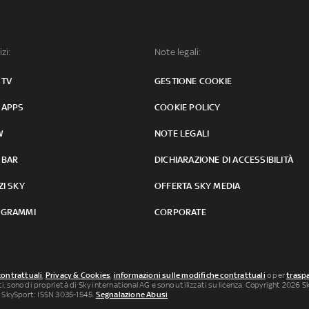
izi:
Note legali:
 TV
GESTIONE COOKIE
 APPS
COOKIE POLICY
W
NOTE LEGALI
 BAR
DICHIARAZIONE DI ACCESSIBILITÀ
ZI SKY
OFFERTA SKY MEDIA
GRAMMI
CORPORATE
contrattuali
,
Privacy & Cookies
,
informazioni sulle modifiche contrattuali
o per
traspa
uti, sono di proprietà di Sky international AG e sono utilizzati su licenza. Copyright 2026 Sky
 SkySport: ISSN 3035-1545.
Segnalazione Abusi