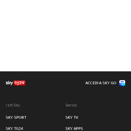
ACCEDI A SKY GO
I siti Sky:
Servizi:
SKY SPORT
SKY TV
SKY TG24
SKY APPS