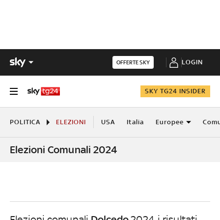
LOGIN
OFFERTE SKY
SKY TG24 INSIDER
POLITICA
ELEZIONI
USA
Italia
Europee
Comu
Elezioni Comunali 2024
Dolcedo
Elezioni comunali
2024, i risultati