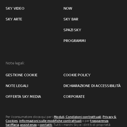
SKY VIDEO
NOW
SKY ARTE
SKY BAR
SPAZI SKY
PROGRAMMI
Note legali:
GESTIONE COOKIE
COOKIE POLICY
NOTE LEGALI
DICHIARAZIONE DI ACCESSIBILITÀ
OFFERTA SKY MEDIA
CORPORATE
Per il consumatore clicca qui per i
Moduli, Condizioni contrattuali
,
Privacy &
Cookies
,
informazioni sulle modifiche contrattuali
o per
trasparenza
tariffaria
,
assistenza
e
contatti
. Tutti i marchi Sky e i diritti di proprietà