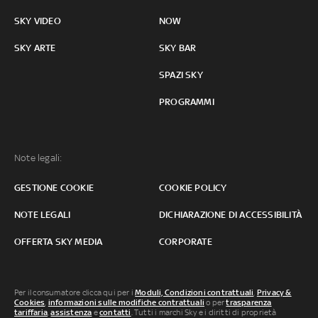
SKY VIDEO
NOW
SKY ARTE
SKY BAR
SPAZI SKY
PROGRAMMI
Note legali:
GESTIONE COOKIE
COOKIE POLICY
NOTE LEGALI
DICHIARAZIONE DI ACCESSIBILITÀ
OFFERTA SKY MEDIA
CORPORATE
Per il consumatore clicca qui per i
Moduli, Condizioni contrattuali
,
Privacy &
Cookies
,
informazioni sulle modifiche contrattuali
o per
trasparenza
tariffaria
,
assistenza
e
contatti
. Tutti i marchi Sky e i diritti di proprietà