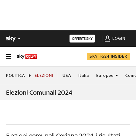
LOGIN
OFFERTE SKY
SKY TG24 INSIDER
POLITICA
ELEZIONI
USA
Italia
Europee
Comu
Elezioni Comunali 2024
Ceriana
Elezioni comunali
2024, i risultati