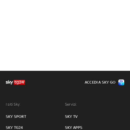
ACCEDI A SKY GO
I siti Sky:
Servizi:
SKY SPORT
SKY TV
SKY TG24
SKY APPS