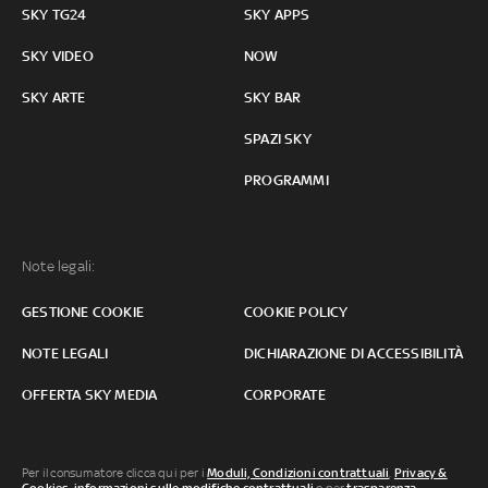
SKY TG24
SKY APPS
SKY VIDEO
NOW
SKY ARTE
SKY BAR
SPAZI SKY
PROGRAMMI
Note legali:
GESTIONE COOKIE
COOKIE POLICY
NOTE LEGALI
DICHIARAZIONE DI ACCESSIBILITÀ
OFFERTA SKY MEDIA
CORPORATE
Per il consumatore clicca qui per i
Moduli, Condizioni contrattuali
,
Privacy &
Cookies
,
informazioni sulle modifiche contrattuali
o per
trasparenza