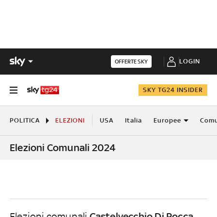
LOGIN
OFFERTE SKY
SKY TG24 INSIDER
POLITICA
ELEZIONI
USA
Italia
Europee
Comu
Elezioni Comunali 2024
Castelvecchio Di Rocca
Elezioni comunali