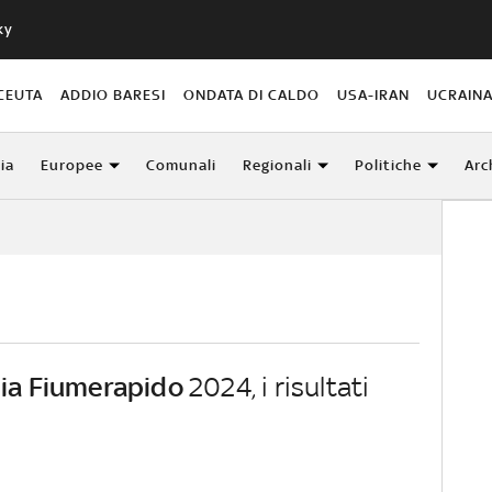
ky
CEUTA
ADDIO BARESI
ONDATA DI CALDO
USA-IRAN
UCRAIN
lia
Europee
Comunali
Regionali
Politiche
Arc
lia Fiumerapido
2024, i risultati