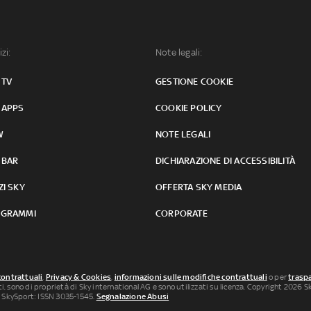
izi:
Note legali:
 TV
GESTIONE COOKIE
 APPS
COOKIE POLICY
W
NOTE LEGALI
 BAR
DICHIARAZIONE DI ACCESSIBILITÀ
ZI SKY
OFFERTA SKY MEDIA
GRAMMI
CORPORATE
contrattuali
,
Privacy & Cookies
,
informazioni sulle modifiche contrattuali
o per
traspa
uti, sono di proprietà di Sky international AG e sono utilizzati su licenza. Copyright 2026 Sky
 SkySport: ISSN 3035-1545.
Segnalazione Abusi