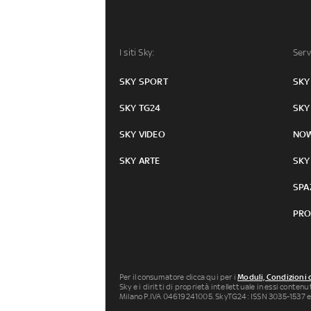
I siti Sky:
Serv
SKY SPORT
SKY
SKY TG24
SKY
SKY VIDEO
NO
SKY ARTE
SKY
SPA
PRO
Per il consumatore clicca qui per i
Moduli, Condizioni 
Sky e i diritti di proprietà intellettuale in essi conten
Milano P.IVA 04619241005. SkyTG24: ISSN 3035-1537 e