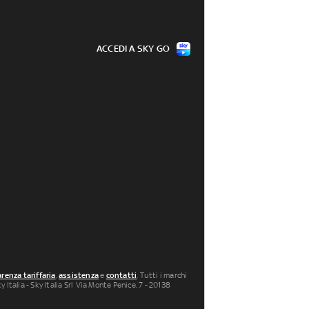
ACCEDI A SKY GO
renza tariffaria
,
assistenza
e
contatti
. Tutti i marchi
 Italia - Sky Italia Srl Via Monte Penice, 7 - 20138