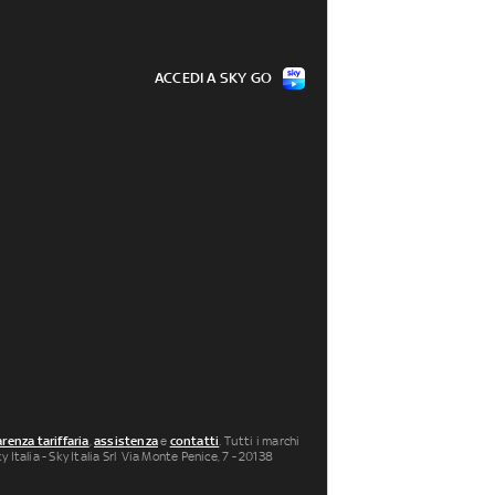
ACCEDI A SKY GO
renza tariffaria
,
assistenza
e
contatti
. Tutti i marchi
 Italia - Sky Italia Srl Via Monte Penice, 7 - 20138