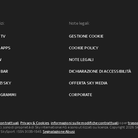
izi:
Note legali:
 TV
GESTIONE COOKIE
 APPS
COOKIE POLICY
W
NOTE LEGALI
 BAR
DICHIARAZIONE DI ACCESSIBILITÀ
ZI SKY
OFFERTA SKY MEDIA
GRAMMI
CORPORATE
contrattuali
,
Privacy & Cookies
,
informazioni sulle modifiche contrattuali
o per
traspa
uti, sono di proprietà di Sky international AG e sono utilizzati su licenza. Copyright 2026 Sky
 SkySport: ISSN 3035-1545.
Segnalazione Abusi