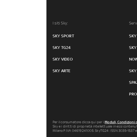
I siti Sky:
Serv
SKY SPORT
SKY
SKY TG24
SKY
SKY VIDEO
NO
SKY ARTE
SKY
SPA
PRO
Per il consumatore clicca qui per i
Moduli, Condizioni 
Sky e i diritti di proprietà intellettuale in essi conten
Milano P.IVA 04619241005. SkyTG24: ISSN 3035-1537 e