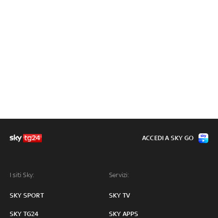
ACCEDI A SKY GO
I siti Sky:
Servizi:
SKY SPORT
SKY TV
SKY TG24
SKY APPS