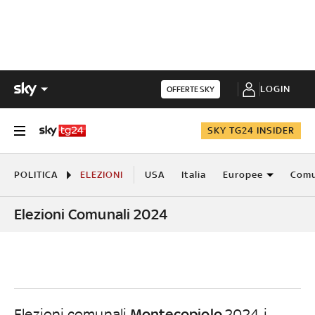
LOGIN
OFFERTE SKY
SKY TG24 INSIDER
POLITICA
ELEZIONI
USA
Italia
Europee
Comu
Elezioni Comunali 2024
Montecopiolo
Elezioni comunali
2024, i