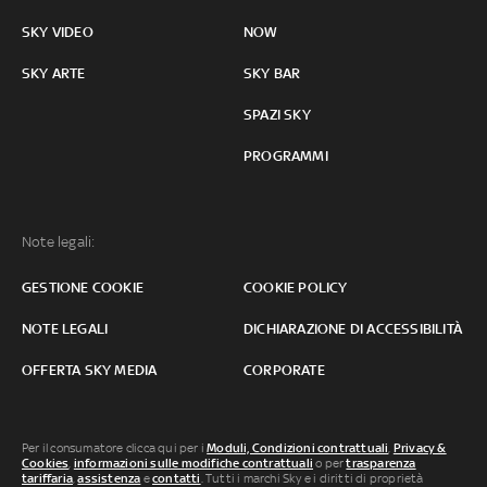
SKY VIDEO
NOW
SKY ARTE
SKY BAR
SPAZI SKY
PROGRAMMI
Note legali:
GESTIONE COOKIE
COOKIE POLICY
NOTE LEGALI
DICHIARAZIONE DI ACCESSIBILITÀ
OFFERTA SKY MEDIA
CORPORATE
Per il consumatore clicca qui per i
Moduli, Condizioni contrattuali
,
Privacy &
Cookies
,
informazioni sulle modifiche contrattuali
o per
trasparenza
tariffaria
,
assistenza
e
contatti
. Tutti i marchi Sky e i diritti di proprietà