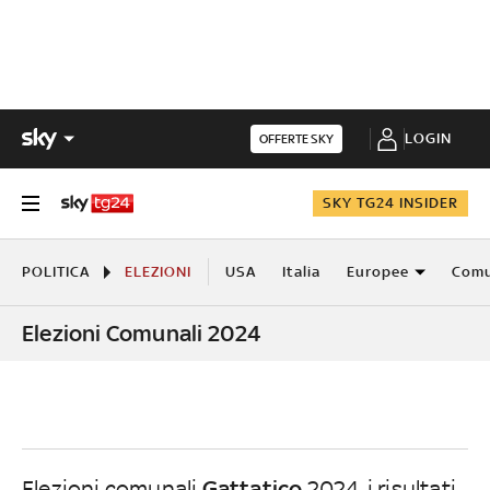
LOGIN
OFFERTE SKY
SKY TG24 INSIDER
POLITICA
ELEZIONI
USA
Italia
Europee
Comu
Elezioni Comunali 2024
Gattatico
Elezioni comunali
2024, i risultati