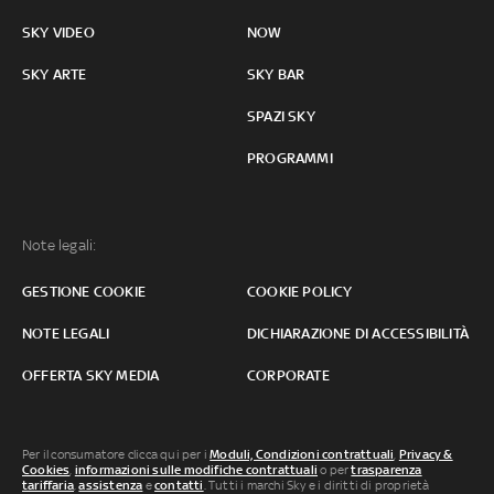
SKY VIDEO
NOW
SKY ARTE
SKY BAR
SPAZI SKY
PROGRAMMI
Note legali:
GESTIONE COOKIE
COOKIE POLICY
NOTE LEGALI
DICHIARAZIONE DI ACCESSIBILITÀ
OFFERTA SKY MEDIA
CORPORATE
Per il consumatore clicca qui per i
Moduli, Condizioni contrattuali
,
Privacy &
Cookies
,
informazioni sulle modifiche contrattuali
o per
trasparenza
tariffaria
,
assistenza
e
contatti
. Tutti i marchi Sky e i diritti di proprietà