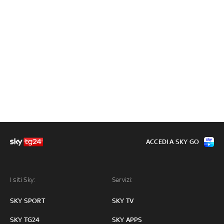
ACCEDI A SKY GO
I siti Sky:
Servizi:
SKY SPORT
SKY TV
SKY TG24
SKY APPS