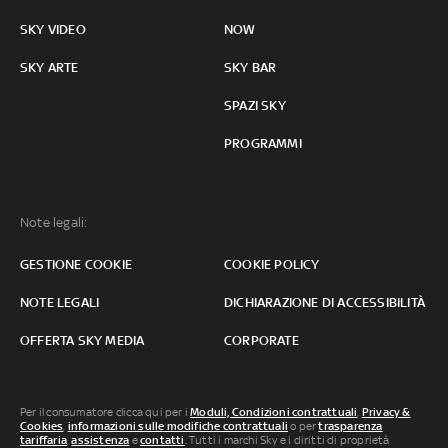
SKY VIDEO
NOW
SKY ARTE
SKY BAR
SPAZI SKY
PROGRAMMI
Note legali:
GESTIONE COOKIE
COOKIE POLICY
NOTE LEGALI
DICHIARAZIONE DI ACCESSIBILITÀ
OFFERTA SKY MEDIA
CORPORATE
Per il consumatore clicca qui per i
Moduli, Condizioni contrattuali
,
Privacy &
Cookies
,
informazioni sulle modifiche contrattuali
o per
trasparenza
tariffaria
,
assistenza
e
contatti
. Tutti i marchi Sky e i diritti di proprietà