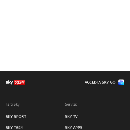
ACCEDI A SKY GO
I siti Sky:
Servizi:
SKY SPORT
SKY TV
SKY TG24
SKY APPS