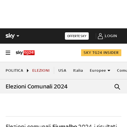
LOGIN
OFFERTE SKY
SKY TG24 INSIDER
POLITICA
ELEZIONI
USA
Italia
Europee
Comu
Elezioni Comunali 2024
Fiumalbo
Elezioni comunali
2024, i risultati