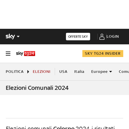
LOGIN
OFFERTE SKY
SKY TG24 INSIDER
POLITICA
ELEZIONI
USA
Italia
Europee
Comu
Elezioni Comunali 2024
Colorno
Elezioni comunali
2024, i risultati