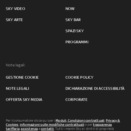
SKY VIDEO
NOW
SKY ARTE
SKY BAR
SPAZI SKY
PROGRAMMI
Note legali:
GESTIONE COOKIE
COOKIE POLICY
NOTE LEGALI
DICHIARAZIONE DI ACCESSIBILITÀ
OFFERTA SKY MEDIA
CORPORATE
Per il consumatore clicca qui per i
Moduli, Condizioni contrattuali
,
Privacy &
Cookies
,
informazioni sulle modifiche contrattuali
o per
trasparenza
tariffaria
,
assistenza
e
contatti
. Tutti i marchi Sky e i diritti di proprietà