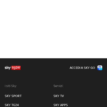
ACCEDI A SKY GO
I siti Sky:
Servizi:
SKY SPORT
SKY TV
SKY TG24
SKY APPS