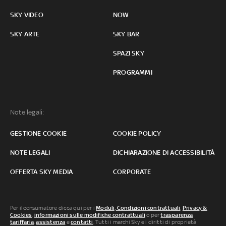
SKY VIDEO
NOW
SKY ARTE
SKY BAR
SPAZI SKY
PROGRAMMI
Note legali:
GESTIONE COOKIE
COOKIE POLICY
NOTE LEGALI
DICHIARAZIONE DI ACCESSIBILITÀ
OFFERTA SKY MEDIA
CORPORATE
Per il consumatore clicca qui per i
Moduli, Condizioni contrattuali
,
Privacy &
Cookies
,
informazioni sulle modifiche contrattuali
o per
trasparenza
tariffaria
,
assistenza
e
contatti
. Tutti i marchi Sky e i diritti di proprietà