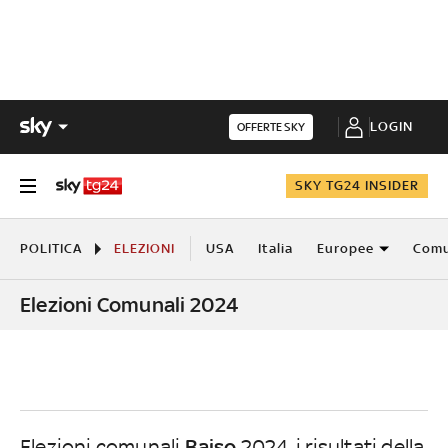
LOGIN
OFFERTE SKY
SKY TG24 INSIDER
POLITICA
ELEZIONI
USA
Italia
Europee
Comu
Elezioni Comunali 2024
Baiso
Elezioni comunali
2024, i risultati della