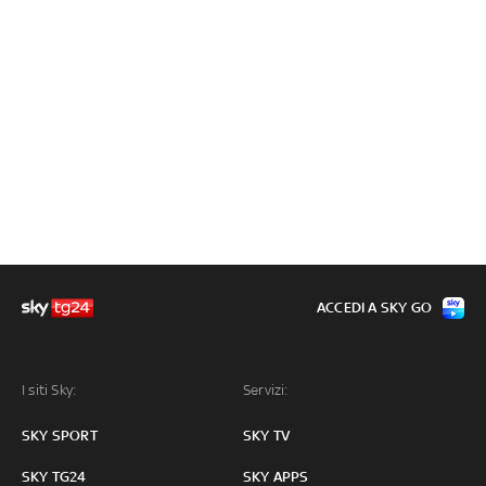
ACCEDI A SKY GO
I siti Sky:
Servizi:
SKY SPORT
SKY TV
SKY TG24
SKY APPS