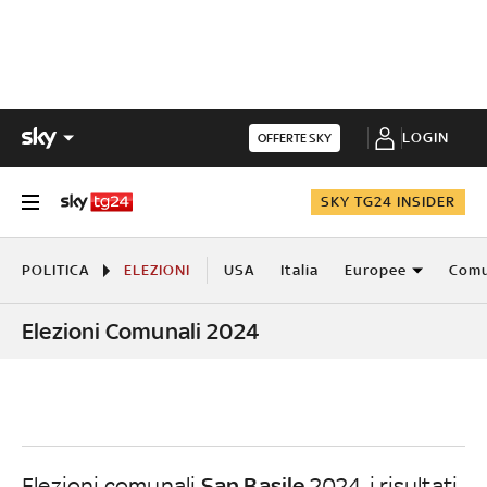
LOGIN
OFFERTE SKY
SKY TG24 INSIDER
POLITICA
ELEZIONI
USA
Italia
Europee
Comu
Elezioni Comunali 2024
San Basile
Elezioni comunali
2024, i risultati