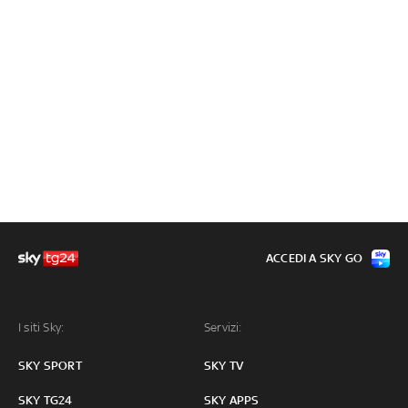
ACCEDI A SKY GO
I siti Sky:
Servizi:
SKY SPORT
SKY TV
SKY TG24
SKY APPS