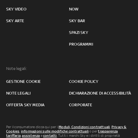
SKY VIDEO
NOW
SKY ARTE
SKY BAR
SPAZI SKY
PROGRAMMI
Note legali:
GESTIONE COOKIE
COOKIE POLICY
NOTE LEGALI
DICHIARAZIONE DI ACCESSIBILITÀ
OFFERTA SKY MEDIA
CORPORATE
Per il consumatore clicca qui per i
Moduli, Condizioni contrattuali
,
Privacy &
Cookies
,
informazioni sulle modifiche contrattuali
o per
trasparenza
tariffaria
,
assistenza
e
contatti
. Tutti i marchi Sky e i diritti di proprietà