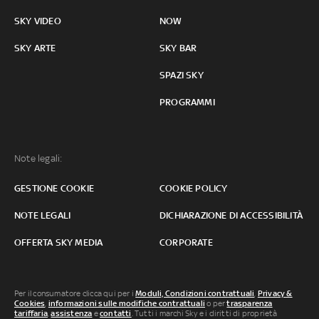
SKY VIDEO
NOW
SKY ARTE
SKY BAR
SPAZI SKY
PROGRAMMI
Note legali:
GESTIONE COOKIE
COOKIE POLICY
NOTE LEGALI
DICHIARAZIONE DI ACCESSIBILITÀ
OFFERTA SKY MEDIA
CORPORATE
Per il consumatore clicca qui per i
Moduli, Condizioni contrattuali
,
Privacy &
Cookies
,
informazioni sulle modifiche contrattuali
o per
trasparenza
tariffaria
,
assistenza
e
contatti
. Tutti i marchi Sky e i diritti di proprietà