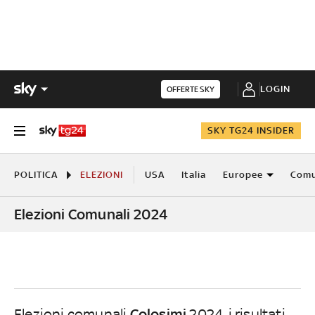
LOGIN
OFFERTE SKY
SKY TG24 INSIDER
POLITICA
ELEZIONI
USA
Italia
Europee
Comu
Elezioni Comunali 2024
Colosimi
Elezioni comunali
2024, i risultati