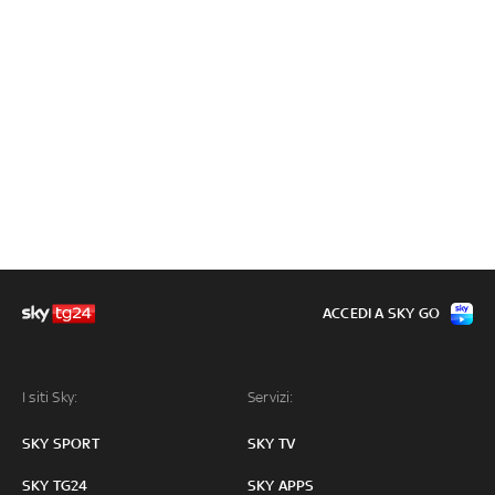
ACCEDI A SKY GO
I siti Sky:
Servizi:
SKY SPORT
SKY TV
SKY TG24
SKY APPS