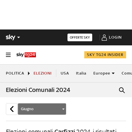
LOGIN
OFFERTE SKY
SKY TG24 INSIDER
POLITICA
ELEZIONI
USA
Italia
Europee
Comu
Elezioni Comunali 2024
Giugno
Carfizzi
Elezioni comunali
2024, i risultati