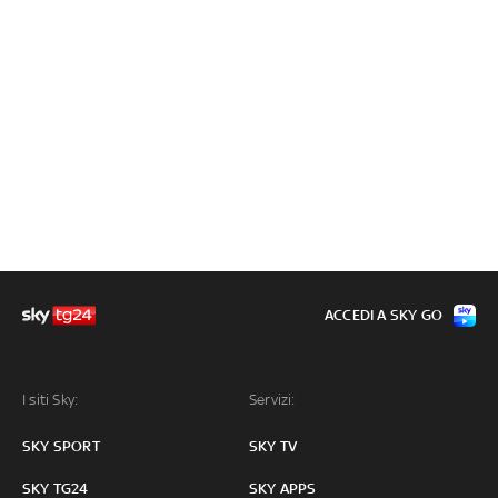
ACCEDI A SKY GO
I siti Sky:
Servizi:
SKY SPORT
SKY TV
SKY TG24
SKY APPS