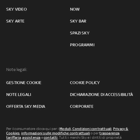
SKY VIDEO
NOW
SKY ARTE
SKY BAR
SPAZI SKY
PROGRAMMI
Note legali:
GESTIONE COOKIE
COOKIE POLICY
NOTE LEGALI
DICHIARAZIONE DI ACCESSIBILITÀ
OFFERTA SKY MEDIA
CORPORATE
Per il consumatore clicca qui per i
Moduli, Condizioni contrattuali
,
Privacy &
Cookies
,
informazioni sulle modifiche contrattuali
o per
trasparenza
tariffaria
,
assistenza
e
contatti
. Tutti i marchi Sky e i diritti di proprietà